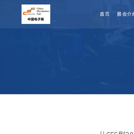
首页
展会介
从CES到