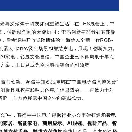
目光再次聚焦于科技如何重塑生活。在CES展会上，中
态，强调设备间的无缝协同；雷鸟创新与韶音在智能穿
镜，后者深耕开放式聆听体验；海信以全新一代RGB-
机器人Harley及全场景AI智慧家电，展现了创新实力。
题AI家电，彰显文化自信。中国企业已不再局限于单点
决方案，正日益成为全球科技舞台的引领者。
L、雷鸟创新、海信等知名品牌均在“中国电子信息博览会”
亚洲极具规模与影响力的电子信息盛会，一直致力于对
级IP，全方位展示中国企业的硬核实力。
览会”中，将携手中国电子视像行业协会重磅打造
消费电
能家居、智能家电、商用显示、AI眼镜、视听产品、智
智能支付设备、跨境支付终端
等热门产品，全方位诠释