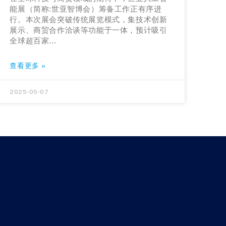
能展（简称:世亚智博会）筹备工作正有序进
行。本次展会突破传统展览模式，集技术创新
展示、商贸合作洽谈等功能于一体，预计吸引
全球超百家...
查看更多 »
2025-05-07