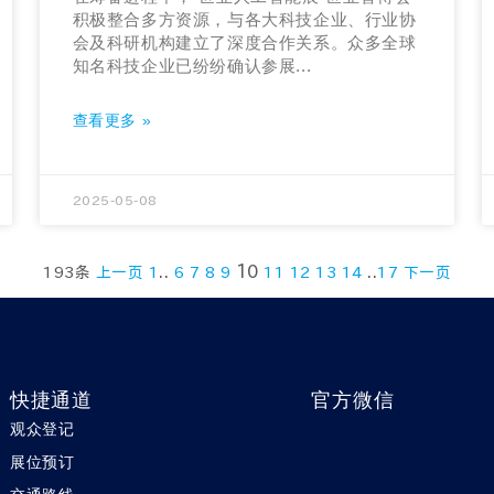
积极整合多方资源，与各大科技企业、行业协
会及科研机构建立了深度合作关系。众多全球
知名科技企业已纷纷确认参展...
查看更多 »
2025-05-08
..
10
..
193条
上一页
1
6
7
8
9
11
12
13
14
17
下一页
快捷通道
官方微信
观众登记
展位预订